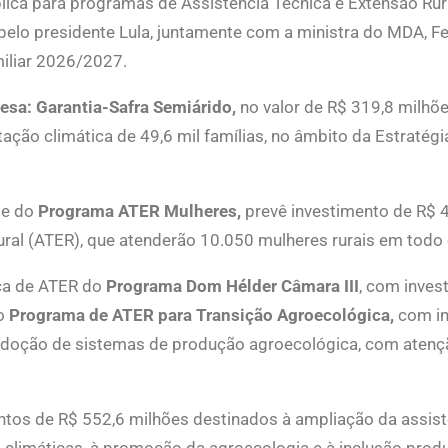
blica para programas de Assistência Técnica e Extensão Rura
 pelo presidente Lula, juntamente com a ministra do MDA, Fe
miliar 2026/2027.
Mesa: Garantia-Safra Semiárido,
no valor de R$ 319,8 milhõ
ação climática de 49,6 mil famílias, no âmbito da Estratég
se do
Programa ATER Mulheres,
prevê investimento de R$ 4
ural (ATER), que atenderão 10.050 mulheres rurais em todo 
a de ATER do
Programa Dom Hélder Câmara III
, com inves
 o
Programa de ATER para Transição Agroecológica,
com in
a adoção de sistemas de produção agroecológica, com atenç
entos de R$ 552,6 milhões destinados à ampliação da assist