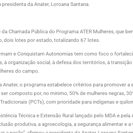
 a presidenta da Anater, Loroana Santana.
e da Chamada Pública do Programa ATER Mulheres, que bene
o, dois lotes por estado, totalizando 67 lotes.
mam e Conquistam Autonomias tem como foco o fortalecime
, à organização social, à defesa dos territórios, à transiç
ulheres do campo.
Anater, o programa estabelece critérios para promover a eq
á ser composto por, no mínimo, 50% de mulheres negras, 30
radicionais (PCTs), com prioridade para indígenas e quil
sistência Técnica e Extensão Rural lançado pelo MDA e pela
usão produtiva, a agroecologia, a segurança alimentar e a
ar a nação”, afirmou a presidenta da Anater, Loroana Santa