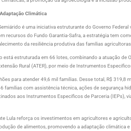
s climáticas, à promoção da agroecologia e à inclusão prod
e Adaptação Climática
Semiárido é uma iniciativa estruturante do Governo Federal 
 com recursos do Fundo Garantia-Safra, a estratégia tem co
lecimento da resiliência produtiva das famílias agricultora
 está estruturada em 66 lotes, combinando a atuação de O
Extensão Rural (ATER), por meio de Instrumentos Específico
ilhões para atender 49,6 mil famílias. Desse total, R$ 319,
46 famílias com assistência técnica, ações de segurança hí
tinados aos Instrumentos Específicos de Parceria (IEPs), v
nte Lula reforça os investimentos em agricultores e agricu
rodução de alimentos, promovendo a adaptação climática 