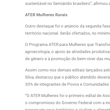
sustentável no Semiárido brasileiro”, afirmou
ATER Mulheres Rurais
Outro destaque foi o anúncio da segunda fas
território nacional. Serão ofertados, no mínim
O Programa ATER para Mulheres que Transfor
agroecologia, o apoio às atividades produtivas
de gênero e à promoção do bem-viver das m
Assim como nos demais editais lançados pela 
Silva, destacou que o público atendido dever
30% de integrantes de Povos e Comunidades T
“O ATER Mulheres foi o primeiro edital de As
o compromisso do Governo Federal com a incl
preservam seus territórios e ajudam a aliment