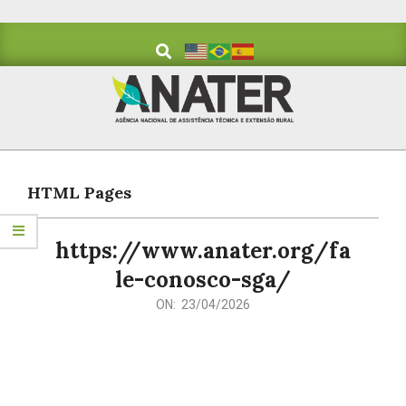
Skip
to
Search
content
Primary
Navigation
HTML Pages
Menu
https://www.anater.org/fa
le-conosco-sga/
2026-
ON:
23/04/2026
04-
23