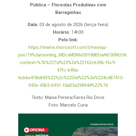
Pública – Florestas Produtivas com
Barraginhas
Data:
03 de agosto de 2026 (terça-feira)
Horário:
14h30
Pelo link:
https://teams.microsoft.com/l/meetup-
join/19%3ameeting_MDcxMDMxODYtMDUwNC00MzVkLWI
context=%7b%22Tid%22%3a%22162c659b-f6c9-
47fc-b49a-
6cb6e418e843%22%2c%22Oid%22%3a%224cd87413-
943e-45b5-b951-fda03a298944%22%7d
Texto: Maisa Pereira/Gerex Rio Doce
Foto: Marcelo Curia