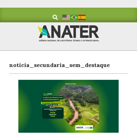
Skip
to
Search
content
Primary
Navigation
noticia_secundaria_sem_destaque
Menu