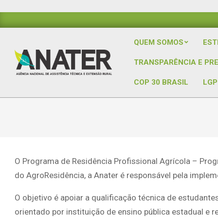
Skip
to
content
QUEM SOMOS
EST
TRANSPARÊNCIA E PR
COP 30 BRASIL
LGP
O Programa de Residência Profissional Agrícola – Prog
do AgroResidência, a Anater é responsável pela impleme
O objetivo é apoiar a qualificação técnica de estudante
orientado por instituição de ensino pública estadual 