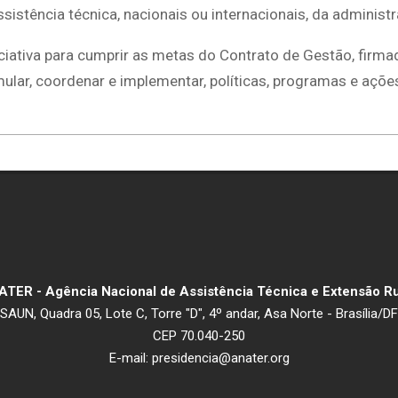
stência técnica, nacionais ou internacionais, da administraç
iativa para cumprir as metas do Contrato de Gestão, firmad
lar, coordenar e implementar, políticas, programas e ações 
TER - Agência Nacional de Assistência Técnica e Extensão Ru
SAUN, Quadra 05, Lote C, Torre "D", 4º andar, Asa Norte - Brasília/DF
CEP 70.040-250
E-mail: presidencia@anater.org