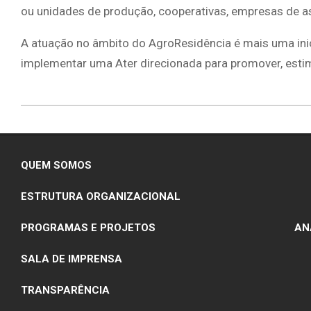
ou unidades de produção, cooperativas, empresas de assi
A atuação no âmbito do AgroResidência é mais uma inic
implementar uma Ater direcionada para promover, estimu
2022-
02-
09
QUEM SOMOS
ESTRUTURA ORGANIZACIONAL
PROGRAMAS E PROJETOS
ANA
SALA DE IMPRENSA
TRANSPARÊNCIA